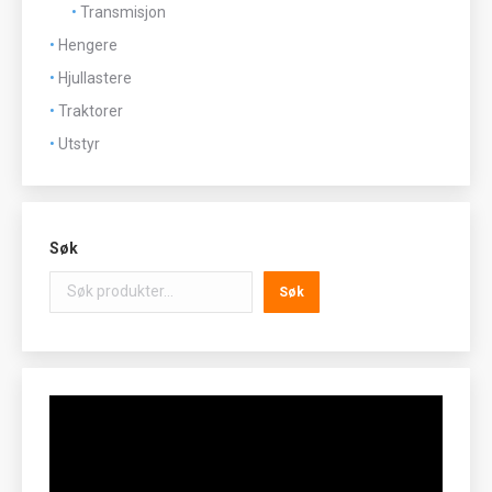
Transmisjon
Hengere
Hjullastere
Traktorer
Utstyr
Søk
Søk