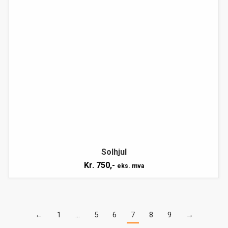
Solhjul
Kr.
750,-
eks. mva
←
1
…
5
6
7
8
9
→