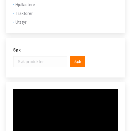
Hjullastere
Traktorer
Utstyr
Søk
Søk