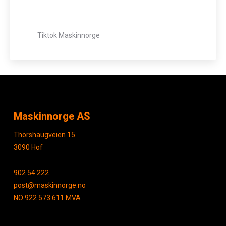
Tiktok Maskinnorge
Maskinnorge AS
Thorshaugveien 15
3090 Hof
902 54 222
post@maskinnorge.no
NO 922 573 611 MVA