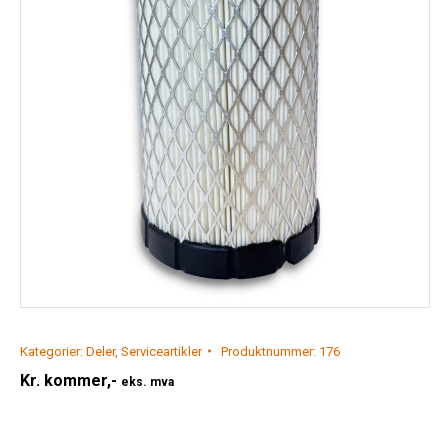
Kategorier:
Deler
,
Serviceartikler
Produktnummer:
176
Kr.
kommer,-
eks. mva