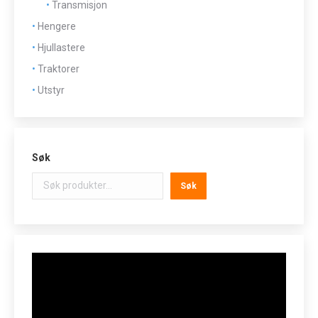
Transmisjon
Hengere
Hjullastere
Traktorer
Utstyr
Søk
Søk