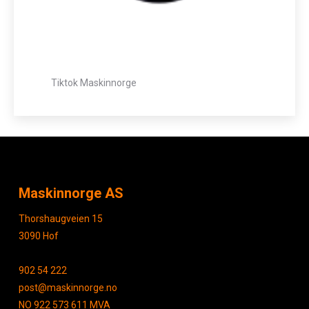
Tiktok Maskinnorge
Maskinnorge AS
Thorshaugveien 15
3090 Hof
902 54 222
post@maskinnorge.no
NO 922 573 611 MVA