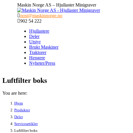
Skip
Maskin Norge AS – Hjullaster Minigraver
to
content
post@maskinnorge.no
902 54 222
Hjullastere
Deler
Utstyr
Brukt Maskiner
Traktorer
Hengere
Nyheter/Press
Luftfilter boks
You are here:
Hjem
Produkter
Deler
Serviceartikler
Luftfilter boks