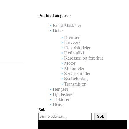
Produktkategorier
Brukt Maskiner
Deler
Bremser
Drivverk
Elektrisk deler
Hydraulikk
Karosseri og førerhus
Motor
Motordeler
Serviceartikler
Sveisebeslag
Transmisjon
Hengere
Hjullastere
Traktorer
Utstyr
Søk
Søk