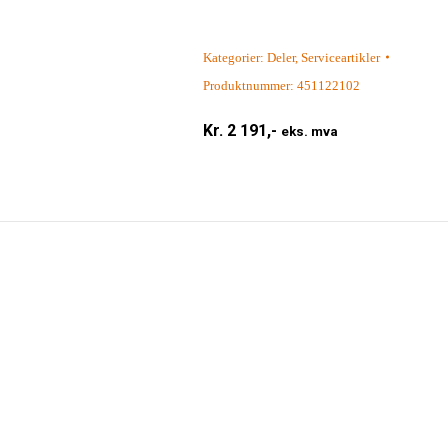
Kategorier:
Deler
,
Serviceartikler
Produktnummer:
451122102
Kr.
2 191,-
eks. mva