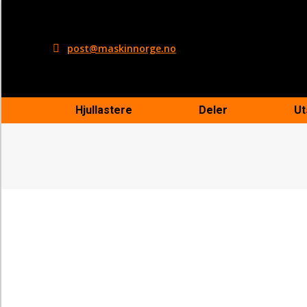
post@maskinnorge.no
Hjullastere
Deler
Ut