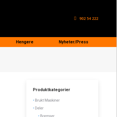
902 54 222
Hengere
Nyheter/Press
Produktkategorier
Brukt Maskiner
Deler
Bremser