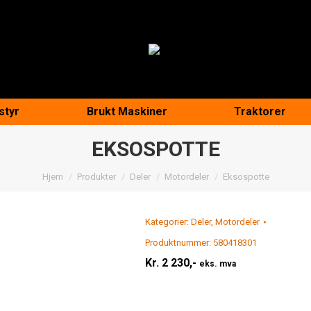
styr
Brukt Maskiner
Traktorer
EKSOSPOTTE
You are here:
Hjem
Produkter
Deler
Motordeler
Eksospotte
Kategorier:
Deler
,
Motordeler
Produktnummer:
580418301
Kr.
2 230,-
eks. mva