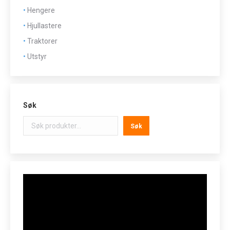
Hengere
Hjullastere
Traktorer
Utstyr
Søk
Søk