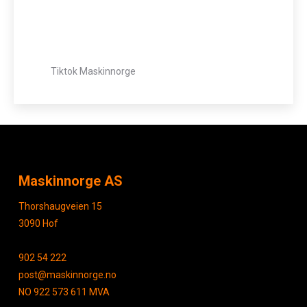
Tiktok Maskinnorge
Maskinnorge AS
Thorshaugveien 15
3090 Hof
902 54 222
post@maskinnorge.no
NO 922 573 611 MVA