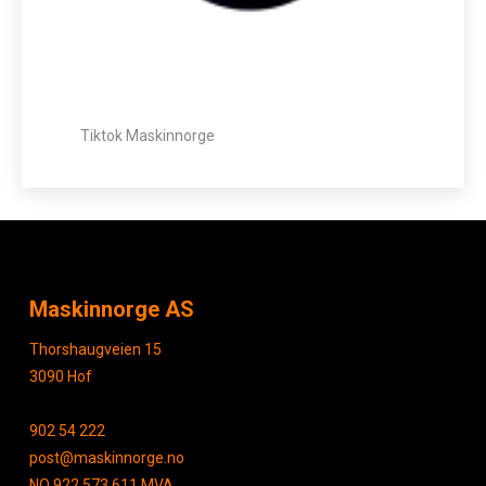
Tiktok Maskinnorge
Maskinnorge AS
Thorshaugveien 15
3090 Hof
902 54 222
post@maskinnorge.no
NO 922 573 611 MVA