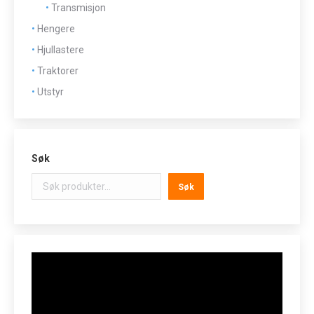
Transmisjon
Hengere
Hjullastere
Traktorer
Utstyr
Søk
Søk