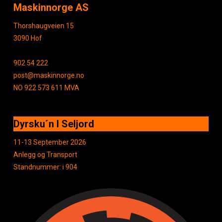
Maskinnorge AS
Thorshaugveien 15
3090 Hof
902 54 222
post@maskinnorge.no
NO 922 573 611 MVA
Dyrsku´n I Seljord
11-13 September 2026
Anlegg og Transport
Standnummer: i 904