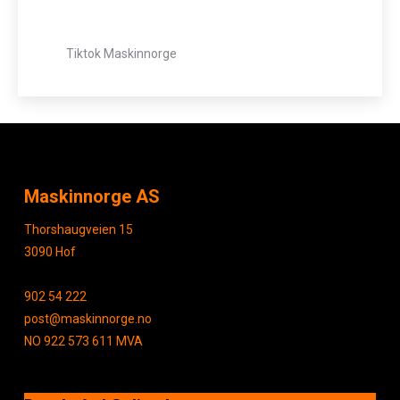
Tiktok Maskinnorge
Maskinnorge AS
Thorshaugveien 15
3090 Hof
902 54 222
post@maskinnorge.no
NO 922 573 611 MVA