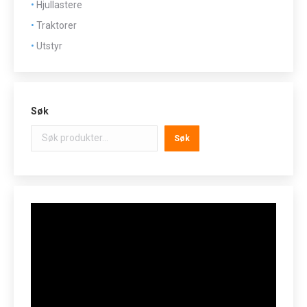
Hjullastere
Traktorer
Utstyr
Søk
Søk