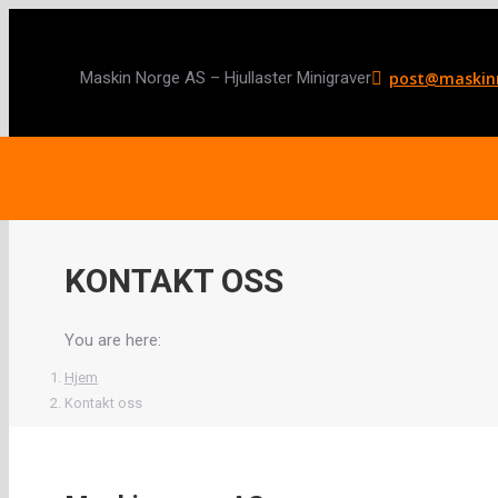
Skip
to
post@maskin
Maskin Norge AS – Hjullaster Minigraver
content
Hjullastere
Deler
KONTAKT OSS
You are here:
Hjem
Kontakt oss