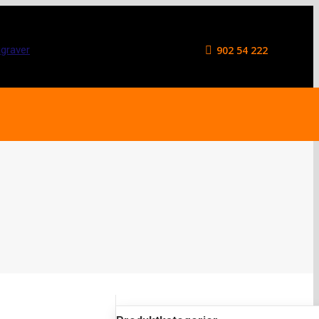
902 54 222
Hengere
Nyheter/Press