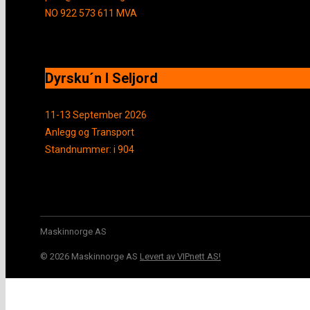
NO 922 573 611 MVA
Dyrsku´n I Seljord
11-13 September 2026
Anlegg og Transport
Standnummer: i 904
Maskinnorge AS
© 2026 Maskinnorge AS
Levert av VIPnett AS!