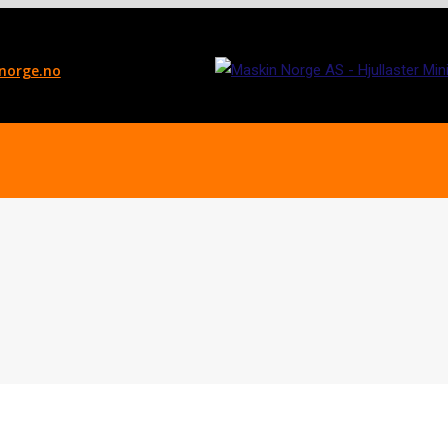
norge.no
Utstyr
Brukt Maskiner
Traktorer