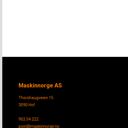
Maskinnorge AS
Thorshaugveien 15
3090 Hof
902 54 222
post@maskinnorge.no